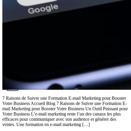
Formations Rénovation Énergétique
Formation Ingénierie Financière –
Maîtrisez la Gestion et le Financement
de Projets
Formation Contrôleur de Chantier
Formation Auditeur Énergétique
Formation Comptabilité
Demander le financement de ma
formation
À propos
Blog
X
7 Raisons de Suivre une Formation E-mail Marketing pour Booster
Votre Business Accueil Blog 7 Raisons de Suivre une Formation E-
mail Marketing pour Booster Votre Business Un Outil Puissant pour
Votre Business L’e-mail marketing reste l’un des canaux les plus
efficaces pour communiquer avec son audience et générer des
ventes. Une formation en e-mail marketing […]