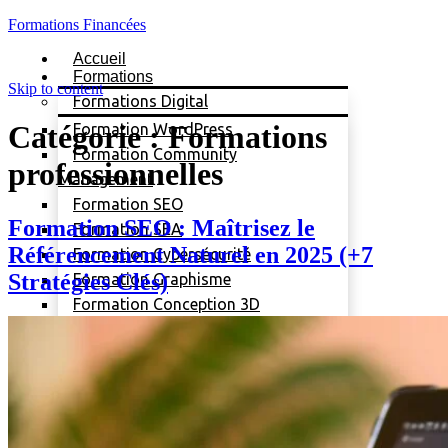
Formations Financées
Accueil
Formations
Skip to content
Formations Digital
Catégorie :
Formations
Formation WordPress
Formation Community
professionnelles
Management
Formation SEO
Formation SEO : Maîtrisez le
Formation SEA
Référencement Naturel en 2025 (+7
Formation Cybersécurité
Stratégies Clés)
Formation Graphisme
Formation Conception 3D
Formation E-mail Marketing
Formations Bureautiques
Formation AutoCad
Formation PC/MAC
Formation Word